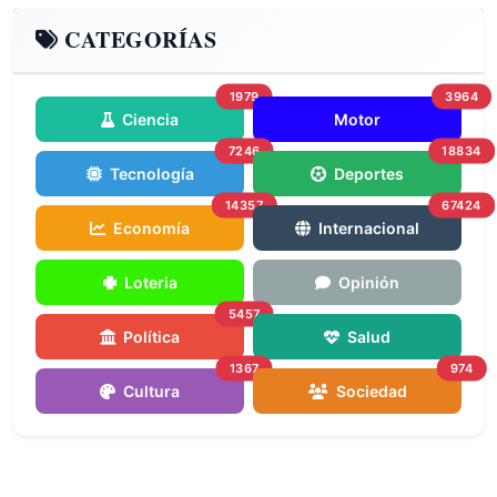
CATEGORÍAS
1979
3964
Ciencia
Motor
7246
18834
Tecnología
Deportes
14357
67424
Economía
Internacional
Loteria
Opinión
5457
Política
Salud
1367
974
Cultura
Sociedad