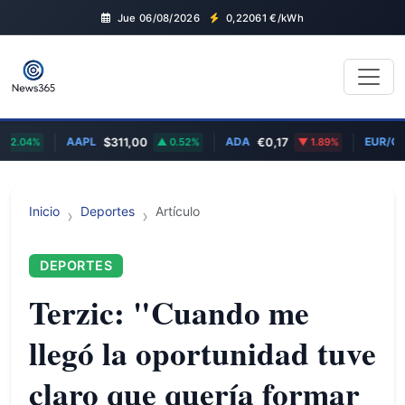
Jue 06/08/2026
0,22061
€/kWh
AAPL
ADA
EUR/GBP
04%
$311,00
0.52%
€0,17
1.89%
0
Inicio
Deportes
Artículo
DEPORTES
Terzic: "Cuando me
llegó la oportunidad tuve
claro que quería formar