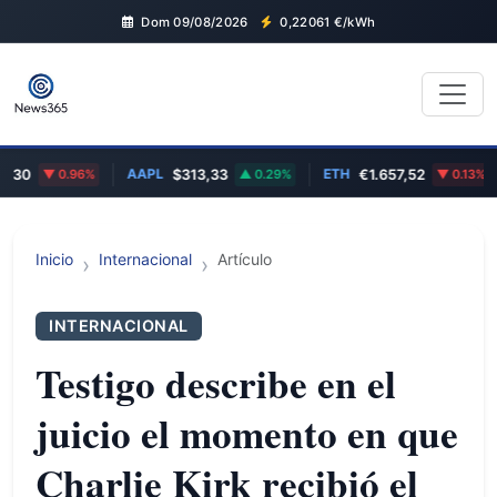
Dom 09/08/2026
0,22061
€/kWh
AAPL
ETH
,30
0.96%
$313,33
0.29%
€1.657,52
0.13%
Inicio
Internacional
Artículo
INTERNACIONAL
Testigo describe en el
juicio el momento en que
Charlie Kirk recibió el