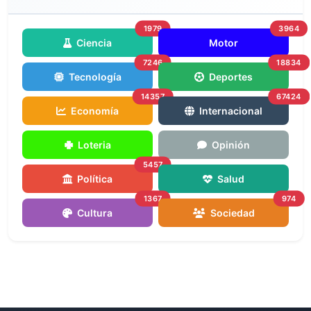
1979
3964
Ciencia
Motor
7246
18834
Tecnología
Deportes
14357
67424
Economía
Internacional
Loteria
Opinión
5457
Política
Salud
1367
974
Cultura
Sociedad