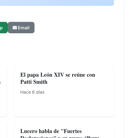
p
Email
El papa León XIV se reúne con
a
Patti Smith
Hace 6 días
Lucero habla de "Fuertes
Declaraciones" y su nuevo álbum