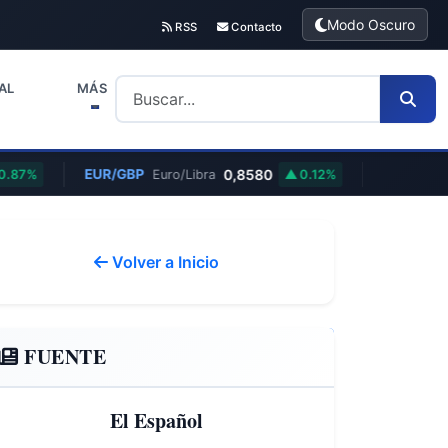
Modo Oscuro
RSS
Contacto
AL
MÁS
EUR/GBP
0,8580
.87%
Euro/Libra
0.12%
Volver a Inicio
FUENTE
El Español