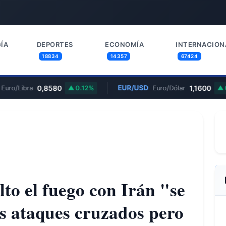
ÍA
DEPORTES
ECONOMÍA
INTERNACION
18834
14357
67424
0,8580
EUR/USD
1,1600
uro/Libra
0.12%
Euro/Dólar
0
lto el fuego con Irán "se
s ataques cruzados pero