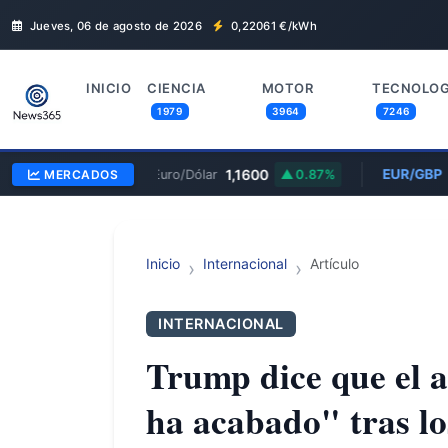
Jueves, 06 de agosto de 2026
0,22061
€/kWh
INICIO
CIENCIA
MOTOR
TECNOLOG
1979
3964
7246
EUR/USD
1,1600
EUR/GBP
MERCADOS
Euro/Dólar
0.87%
E
Inicio
Internacional
Artículo
INTERNACIONAL
Trump dice que el a
ha acabado" tras lo