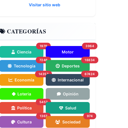
Visitar sitio web
CATEGORÍAS
1979
3964
Ciencia
Motor
7246
18834
Tecnología
Deportes
14357
67424
Economía
Internacional
Loteria
Opinión
5457
Política
Salud
1367
974
Cultura
Sociedad