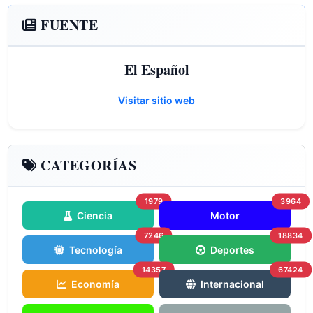
FUENTE
El Español
Visitar sitio web
CATEGORÍAS
1979
3964
Ciencia
Motor
7246
18834
Tecnología
Deportes
14357
67424
Economía
Internacional