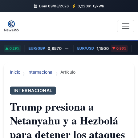
Dom 09/08/2026
0,22061
€/kWh
EUR/GBP
EUR/USD
GO
0.29%
0,8570
—
1,1500
0.86%
Inicio
Internacional
Artículo
INTERNACIONAL
Trump presiona a
Netanyahu y a Hezbolá
para detener los ataques