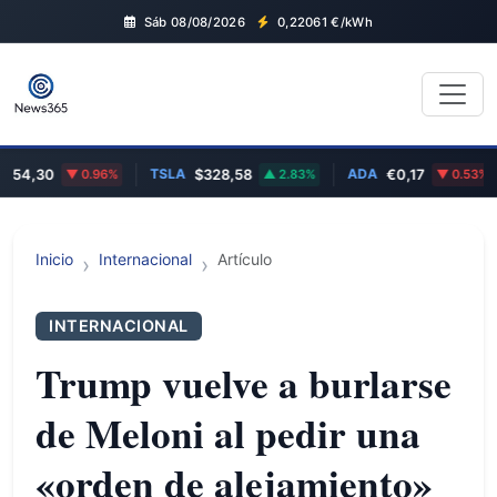
Sáb 08/08/2026
0,22061
€/kWh
TSLA
ADA
4,30
0.96%
$328,58
2.83%
€0,17
0.53%
Inicio
Internacional
Artículo
INTERNACIONAL
Trump vuelve a burlarse
de Meloni al pedir una
«orden de alejamiento»