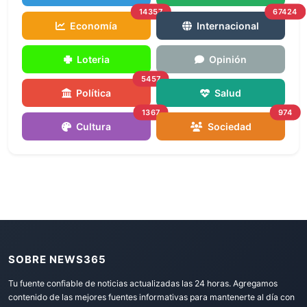
14357
67424
Economía
Internacional
Loteria
Opinión
5457
Política
Salud
1367
974
Cultura
Sociedad
SOBRE NEWS365
Tu fuente confiable de noticias actualizadas las 24 horas. Agregamos
contenido de las mejores fuentes informativas para mantenerte al día con