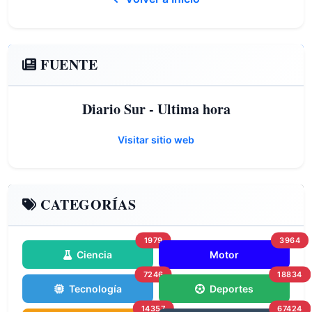
FUENTE
Diario Sur - Ultima hora
Visitar sitio web
CATEGORÍAS
1979
3964
Ciencia
Motor
7246
18834
Tecnología
Deportes
14357
67424