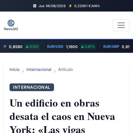
Jue 06/08/2026
0,22061
€/kWh
GBP
EUR/USD
EUR/GBP
0,8580
0.12%
1,1600
0.87%
0,858
Inicio
Internacional
Artículo
INTERNACIONAL
Un edificio en obras
desata el caos en Nueva
York: «Las vigas