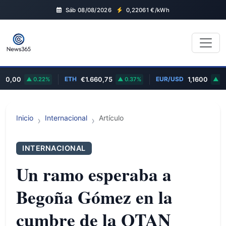
Sáb 08/08/2026
0,22061
€/kWh
ETH
EUR/USD
0,00
0.22%
€1.660,75
0.37%
1,1600
0.87
Inicio
Internacional
Artículo
INTERNACIONAL
Un ramo esperaba a
Begoña Gómez en la
cumbre de la OTAN