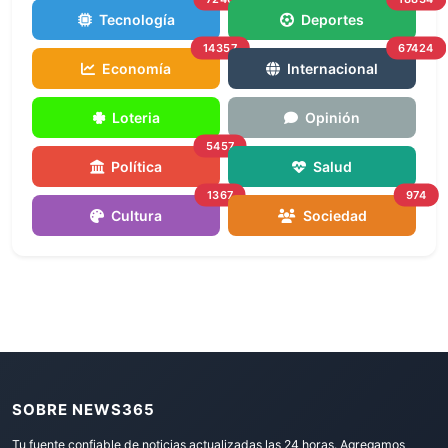
Tecnología
Deportes
14357
67424
Economía
Internacional
Loteria
Opinión
5457
Política
Salud
1367
974
Cultura
Sociedad
SOBRE NEWS365
Tu fuente confiable de noticias actualizadas las 24 horas. Agregamos