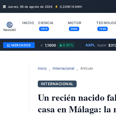
Jueves, 06 de agosto de 2026
0,22061
€/kWh
INICIO
CIENCIA
MOTOR
TECNOLOG
1979
3964
7246
EUR/USD
1,1600
AAPL
$312,2
MERCADOS
Euro/Dólar
0.87%
Apple
Inicio
Internacional
Artículo
INTERNACIONAL
Un recién nacido fa
casa en Málaga: la