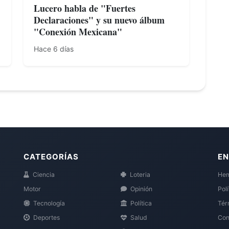
Lucero habla de "Fuertes
Declaraciones" y su nuevo álbum
"Conexión Mexicana"
Hace 6 días
CATEGORÍAS
EN
Ciencia
Loteria
Hem
Motor
Opinión
Pol
Tecnología
Política
Tér
Deportes
Salud
Con