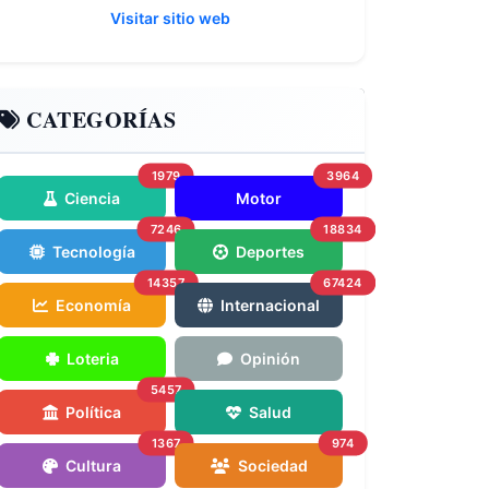
Visitar sitio web
CATEGORÍAS
1979
3964
Ciencia
Motor
7246
18834
Tecnología
Deportes
14357
67424
Economía
Internacional
Loteria
Opinión
5457
Política
Salud
1367
974
Cultura
Sociedad