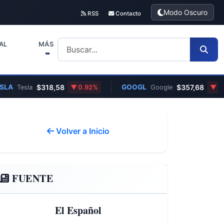
Modo Oscuro
RSS
Contacto
AL
MÁS
A
$318,58
GOOGL
$357,68
Tesla
0.92%
Google
1.31%
Volver a Inicio
FUENTE
El Español