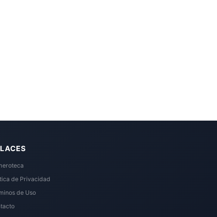
LACES
eroteca
ítica de Privacidad
minos de Uso
tacto