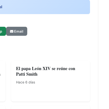
ol
p
Email
El papa León XIV se reúne con
a
Patti Smith
Hace 6 días