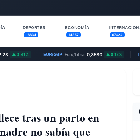
ÍA
DEPORTES
ECONOMÍA
INTERNACION
18834
14357
67424
8
EUR/GBP
0,8580
TSL
0.41%
Euro/Libra
0.12%
llece tras un parto en
 madre no sabía que