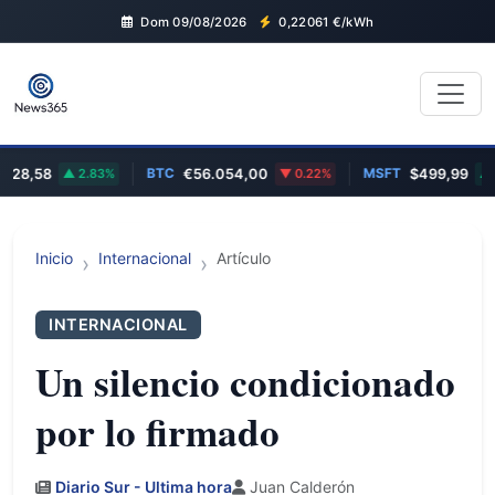
Dom 09/08/2026
0,22061
€/kWh
BTC
MSFT
28,58
2.83%
€56.054,00
0.22%
$499,99
0.
Inicio
Internacional
Artículo
INTERNACIONAL
Un silencio condicionado
por lo firmado
Diario Sur - Ultima hora
Juan Calderón