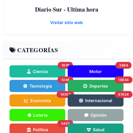
Diario Sur - Ultima hora
Visitar sitio web
CATEGORÍAS
1979
3964
Ciencia
Motor
7246
18834
Tecnología
Deportes
14357
67424
Economía
Internacional
Loteria
Opinión
5457
Política
Salud