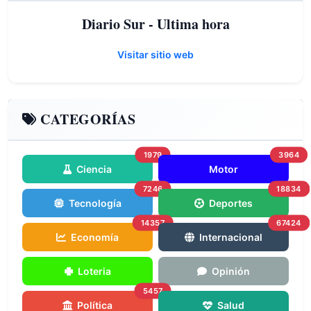
Diario Sur - Ultima hora
Visitar sitio web
CATEGORÍAS
1979
3964
Ciencia
Motor
7246
18834
Tecnología
Deportes
14357
67424
Economía
Internacional
Loteria
Opinión
5457
Política
Salud