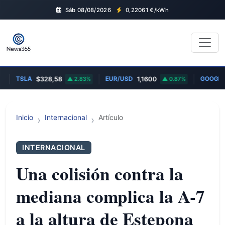
Sáb 08/08/2026
0,22061
€/kWh
TSLA
EUR/USD
GOOGL
$328,58
2.83%
1,1600
0.87%
$
Inicio
Internacional
Artículo
INTERNACIONAL
Una colisión contra la
mediana complica la A-7
a la altura de Estepona