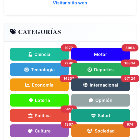
Visitar sitio web
CATEGORÍAS
1979
3964
Ciencia
Motor
7246
18834
Tecnología
Deportes
14357
67424
Economía
Internacional
Loteria
Opinión
5457
Política
Salud
1367
974
Cultura
Sociedad