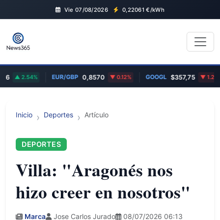
Vie 07/08/2026
0,22061
€/kWh
EUR/GBP
GOOGL
2.54%
0,8570
0.12%
$357,75
1.29%
Inicio
Deportes
Artículo
DEPORTES
Villa: "Aragonés nos
hizo creer en nosotros"
Marca
Jose Carlos Jurado
08/07/2026 06:13