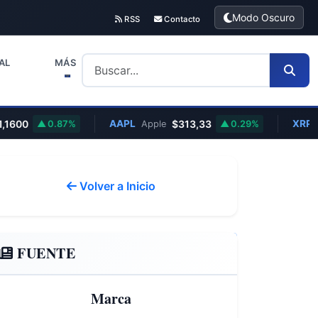
Modo Oscuro
RSS
Contacto
AL
MÁS
AAPL
$313,33
XRP
0.87%
Apple
0.29%
Ripple
Volver a Inicio
FUENTE
Marca