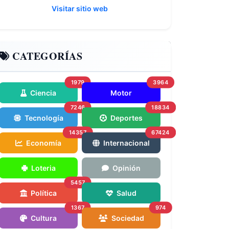
Visitar sitio web
CATEGORÍAS
1979
3964
Ciencia
Motor
7246
18834
Tecnología
Deportes
14357
67424
Economía
Internacional
Loteria
Opinión
5457
Política
Salud
1367
974
Cultura
Sociedad