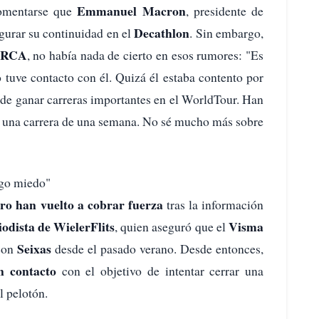
Emmanuel Macron
comentarse que
, presidente de
Decathlon
egurar su continuidad en el
. Sin embargo,
RCA
, no había nada de cierto en esos rumores: "Es
o tuve contacto con él. Quizá él estaba contento por
z de ganar carreras importantes en el WorldTour. Han
ó una carrera de una semana. No sé mucho más sobre
ngo miedo"
uro han vuelto a cobrar fuerza
tras la información
odista de WielerFlits
Visma
, quien aseguró que el
Seixas
con
desde el pasado verano. Desde entonces,
n contacto
con el objetivo de intentar cerrar una
l pelotón.