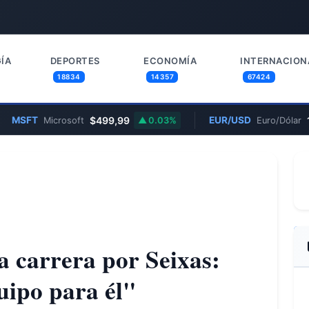
ÍA
DEPORTES
ECONOMÍA
INTERNACION
18834
14357
67424
T
$499,99
EUR/USD
1,1600
Microsoft
0.03%
Euro/Dólar
a carrera por Seixas:
uipo para él"