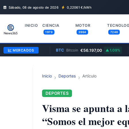
Sábado, 08 de agosto de 2026
0,22061
€/kWh
INICIO
CIENCIA
MOTOR
TECNOLOG
1979
3964
7246
0,8570
BTC
€56.197,00
MSF
ibra
MERCADOS
—
Bitcoin
1.09%
Inicio
Deportes
Artículo
DEPORTES
Visma se apunta a l
“Somos el mejor eq