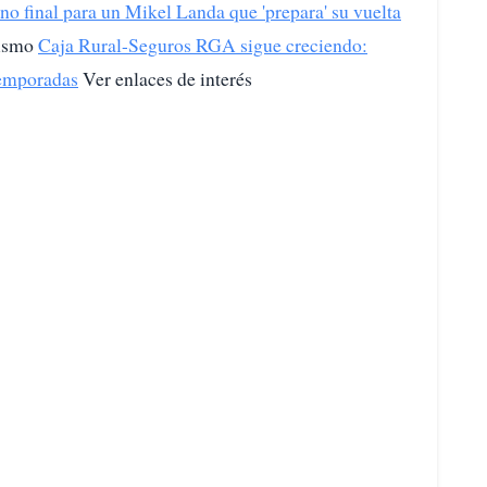
no final para un Mikel Landa que 'prepara' su vuelta
lismo
Caja Rural-Seguros RGA sigue creciendo:
temporadas
Ver enlaces de interés