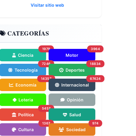
Visitar sitio web
CATEGORÍAS
1979
3964
Ciencia
Motor
7246
18834
Tecnología
Deportes
14357
67424
Economía
Internacional
Loteria
Opinión
5457
Política
Salud
1367
974
Cultura
Sociedad