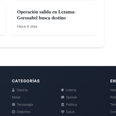
a
Operación salida en Lezama:
Gorosabel busca destino
Hace 6 días
CATEGORÍAS
EN
Ciencia
Loteria
Hem
Motor
Opinión
Pol
Tecnología
Política
Tér
Deportes
Salud
Con