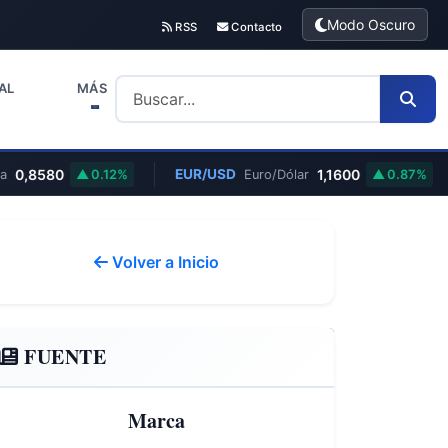
Modo Oscuro
RSS
Contacto
AL
MÁS
,8580
EUR/USD
1,1600
0.12%
Euro/Dólar
0.87%
Volver a Inicio
FUENTE
Marca