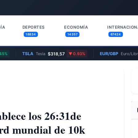
ÍA
DEPORTES
ECONOMÍA
INTERNACION
18834
14357
67424
TSLA
$318,57
EUR/GBP
0
%
Tesla
0.93%
Euro/Libra
ablece los 26:31de
rd mundial de 10k