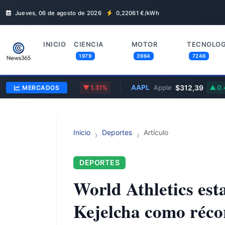
Jueves, 06 de agosto de 2026
0,22061
€/kWh
INICIO
CIENCIA
MOTOR
TECNOLOG
1979
3964
7246
GL
$357,69
AAPL
$312,39
Google
MERCADOS
1.31%
Apple
0.45
Inicio
Deportes
Artículo
DEPORTES
World Athletics est
Kejelcha como réco