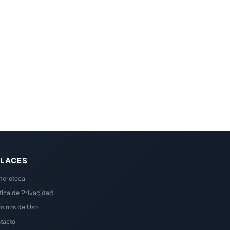
LACES
eroteca
ítica de Privacidad
minos de Uso
tacto