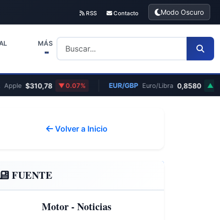
Modo Oscuro
RSS
Contacto
AL
MÁS
$310,78
EUR/GBP
0,8580
ple
0.07%
Euro/Libra
0.12%
Volver a Inicio
FUENTE
Motor - Noticias