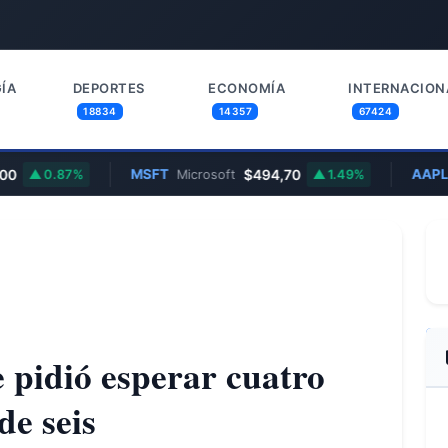
ÍA
DEPORTES
ECONOMÍA
INTERNACION
18834
14357
67424
MSFT
$494,70
AAPL
0.87%
Microsoft
1.49%
Ap
e pidió esperar cuatro
de seis