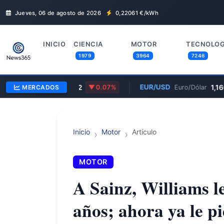
Jueves, 06 de agosto de 2026
0,22061
€/kWh
INICIO
CIENCIA
MOTOR
TECNOLOG
1979
3964
7246
TSLA
$321,32
EUR/USD
1,1600
MERCADOS
Tesla
0.07%
Euro/Dólar
Inicio
Motor
Artículo
MOTOR
A Sainz, Williams l
años; ahora ya le pi