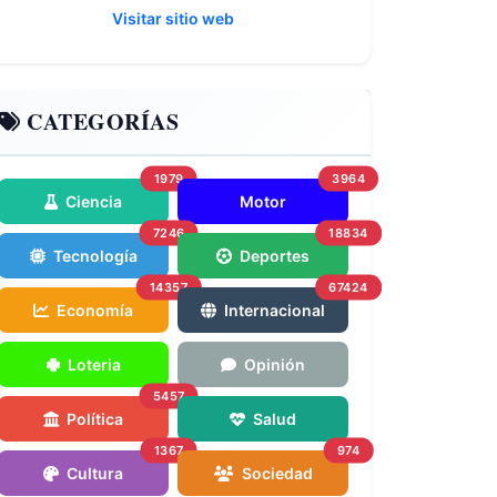
Visitar sitio web
CATEGORÍAS
1979
3964
Ciencia
Motor
7246
18834
Tecnología
Deportes
14357
67424
Economía
Internacional
Loteria
Opinión
5457
Política
Salud
1367
974
Cultura
Sociedad