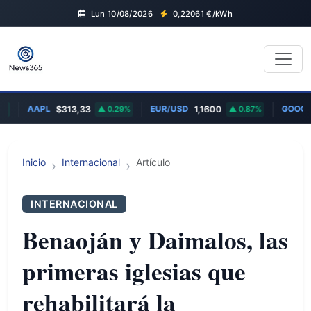
Lun 10/08/2026
0,22061
€/kWh
AAPL
EUR/USD
GOOGL
$313,33
0.29%
1,1600
0.87%
Inicio
Internacional
Artículo
INTERNACIONAL
Benaoján y Daimalos, las
primeras iglesias que
rehabilitará la