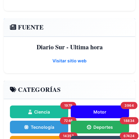
FUENTE
Diario Sur - Ultima hora
Visitar sitio web
CATEGORÍAS
1979
3964
Ciencia
Motor
7246
18834
Tecnología
Deportes
14357
67424