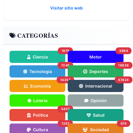
Visitar sitio web
CATEGORÍAS
1979
3964
Ciencia
Motor
7246
18834
Tecnología
Deportes
14357
67424
Economía
Internacional
Loteria
Opinión
5457
Política
Salud
1367
974
Cultura
Sociedad