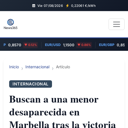
Vie 07/08/2026
0,22061
€/kWh
GBP
EUR/USD
EUR/GBP
0,8570
0.12%
1,1500
0.86%
0,857
Inicio
Internacional
Artículo
INTERNACIONAL
Buscan a una menor
desaparecida en
Marbella tras la victoria