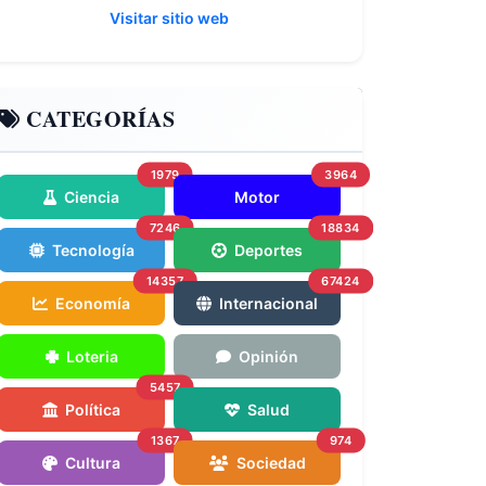
Visitar sitio web
CATEGORÍAS
1979
3964
Ciencia
Motor
7246
18834
Tecnología
Deportes
14357
67424
Economía
Internacional
Loteria
Opinión
5457
Política
Salud
1367
974
Cultura
Sociedad