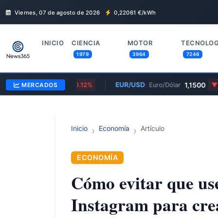
Viernes, 07 de agosto de 2026
0,22061
€/kWh
INICIO
CIENCIA
MOTOR
TECNOLOG
1979
3964
7246
0,8570
EUR/USD
1,1500
/Libra
MERCADOS
0.12%
Euro/Dólar
0.86
Inicio
Economía
Artículo
ECONOMÍA
Cómo evitar que use
Instagram para cre