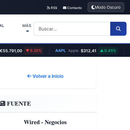
Modo Oscuro
RSS
Contacto
AL
MÁS
91,00
AAPL
$312,41
ETH
0.32%
Apple
0.45%
Volver a Inicio
FUENTE
Wired - Negocios