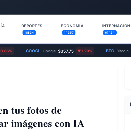
ÍA
DEPORTES
ECONOMÍA
INTERNACION
18834
14357
67424
GOOGL
$357,75
BTC
€55.7
%
Google
1.29%
Bitcoin
n tus fotos de
ar imágenes con IA