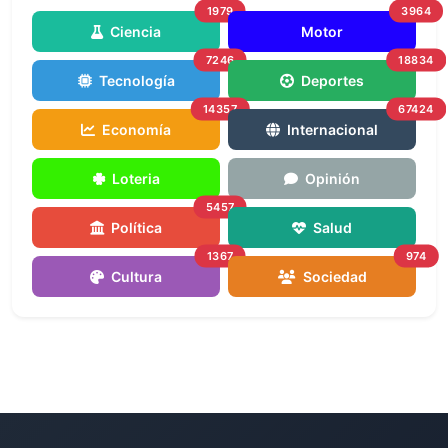
1979
3964
Ciencia
Motor
7246
18834
Tecnología
Deportes
14357
67424
Economía
Internacional
Loteria
Opinión
5457
Política
Salud
1367
974
Cultura
Sociedad