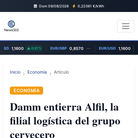
Dom 09/08/2026
0,22061
€/kWh
/USD
EUR/GBP
EUR/USD
1,1600
0.87%
0,8570
—
1,1600
Inicio
Economía
Artículo
ECONOMÍA
Damm entierra Alfil, la
filial logística del grupo
cervecero