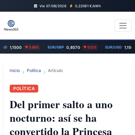
Vie 07/08/2026
0,22061
€/kWh
USD
EUR/GBP
EUR/USD
1,1500
0.86%
0,8570
0.12%
1,150
Inicio
Política
Artículo
POLÍTICA
Del primer salto a uno
nocturno: así se ha
convertido la Princesa