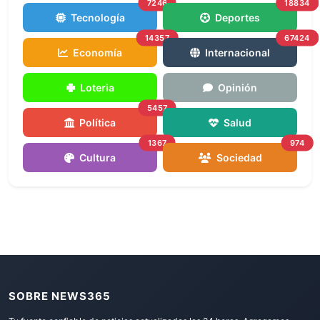
7246
18834
Tecnología
Deportes
14357
67424
Economía
Internacional
Loteria
Opinión
5457
Política
Salud
1367
974
Cultura
Sociedad
SOBRE NEWS365