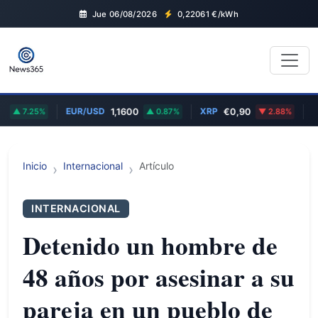
Jue 06/08/2026
0,22061
€/kWh
EUR/USD
XRP
MSF
7.25%
1,1600
0.87%
€0,90
2.88%
Inicio
Internacional
Artículo
INTERNACIONAL
Detenido un hombre de
48 años por asesinar a su
pareja en un pueblo de