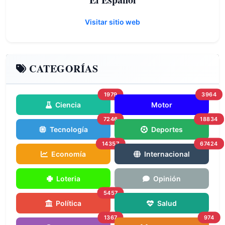
Visitar sitio web
CATEGORÍAS
1979
3964
Ciencia
Motor
7246
18834
Tecnología
Deportes
14357
67424
Economía
Internacional
Loteria
Opinión
5457
Política
Salud
1367
974