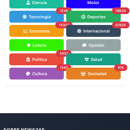
Ciencia
Motor
7246
18834
Tecnología
Deportes
14357
67424
Economía
Internacional
Loteria
Opinión
5457
Política
Salud
1367
974
Cultura
Sociedad
SOBRE NEWS365