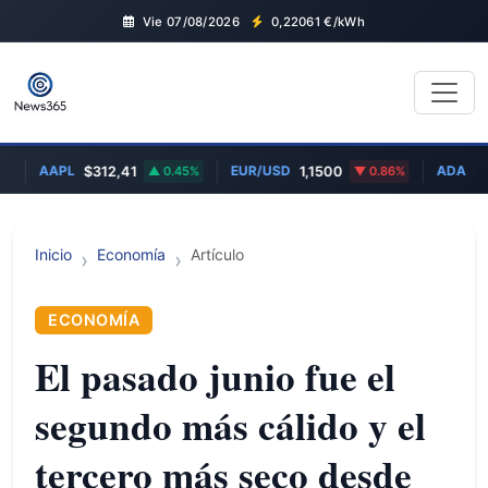
Vie 07/08/2026
0,22061
€/kWh
AAPL
EUR/USD
ADA
$312,41
0.45%
1,1500
0.86%
€0,17
Inicio
Economía
Artículo
ECONOMÍA
El pasado junio fue el
segundo más cálido y el
tercero más seco desde