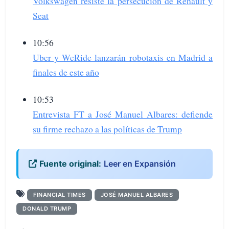
Volkswagen resiste la persecución de Renault y
Seat
10:56
Uber y WeRide lanzarán robotaxis en Madrid a
finales de este año
10:53
Entrevista FT a José Manuel Albares: defiende
su firme rechazo a las políticas de Trump
Fuente original:
Leer en Expansión
FINANCIAL TIMES
JOSÉ MANUEL ALBARES
DONALD TRUMP