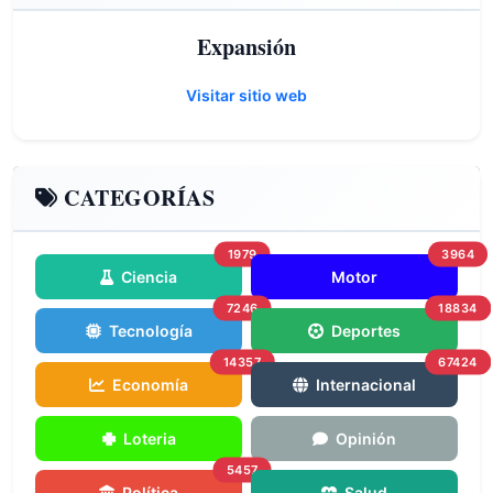
Expansión
Visitar sitio web
CATEGORÍAS
1979
3964
Ciencia
Motor
7246
18834
Tecnología
Deportes
14357
67424
Economía
Internacional
Loteria
Opinión
5457
Política
Salud