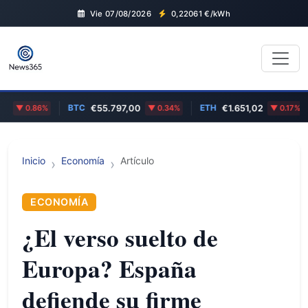
Vie 07/08/2026
0,22061
€/kWh
BTC
ETH
AD
0.86%
€55.797,00
0.34%
€1.651,02
0.17%
Inicio
Economía
Artículo
ECONOMÍA
¿El verso suelto de
Europa? España
defiende su firme