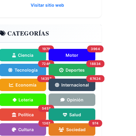
Visitar sitio web
CATEGORÍAS
1979
3964
Ciencia
Motor
7246
18834
Tecnología
Deportes
14357
67424
Economía
Internacional
Loteria
Opinión
5457
Política
Salud
1367
974
Cultura
Sociedad