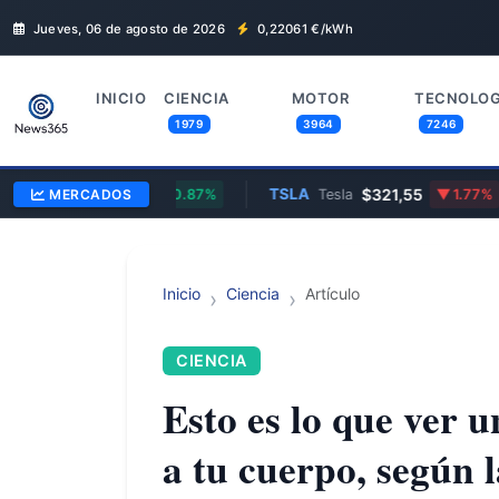
Jueves, 06 de agosto de 2026
0,22061
€/kWh
INICIO
CIENCIA
MOTOR
TECNOLOG
1979
3964
7246
1,1600
TSLA
$321,55
/Dólar
MERCADOS
0.87%
Tesla
1.77%
Inicio
Ciencia
Artículo
CIENCIA
Esto es lo que ver u
a tu cuerpo, según l