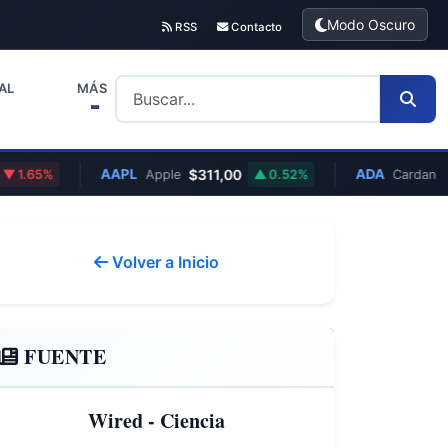
Modo Oscuro
RSS
Contacto
AL
MÁS
AAPL
$311,00
ADA
€0,1
5%
Apple
0.52%
Cardano
Volver a Inicio
FUENTE
Wired - Ciencia