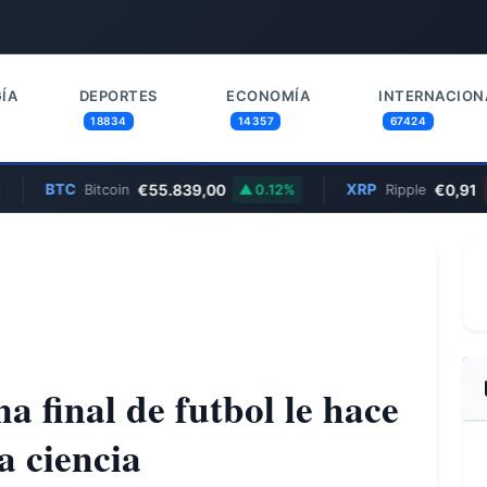
ÍA
DEPORTES
ECONOMÍA
INTERNACION
18834
14357
67424
BTC
€55.839,00
XRP
€0,91
Bitcoin
0.12%
Ripple
1.6
na final de futbol le hace
a ciencia