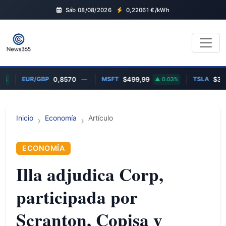
Sáb 08/08/2026
0,22061
€/kWh
EUR/GBP
MSFT
TSLA
%
0,8570
—
$499,99
0.03%
$328,
Inicio
Economía
Artículo
ECONOMÍA
Illa adjudica Corp,
participada por
Scranton, Copisa y