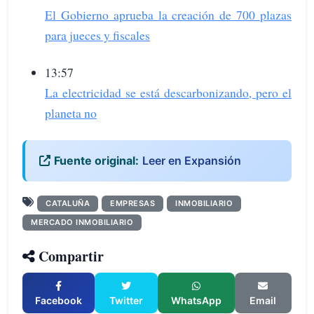
El Gobierno aprueba la creación de 700 plazas
para jueces y fiscales
13:57
La electricidad se está descarbonizando, pero el
planeta no
Fuente original:
Leer en Expansión
CATALUÑA
EMPRESAS
INMOBILIARIO
MERCADO INMOBILIARIO
Compartir
Facebook
Twitter
WhatsApp
Email