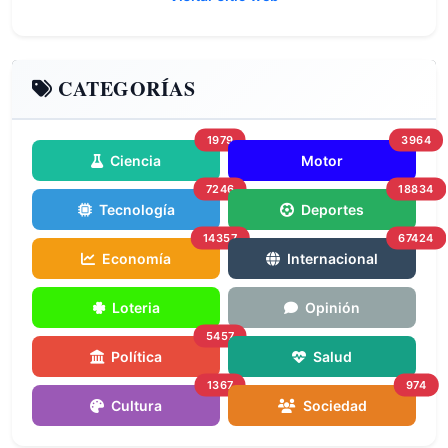
CATEGORÍAS
1979
3964
Ciencia
Motor
7246
18834
Tecnología
Deportes
14357
67424
Economía
Internacional
Loteria
Opinión
5457
Política
Salud
1367
974
Cultura
Sociedad