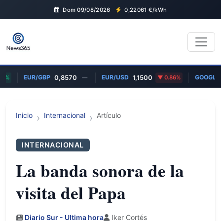
Dom 09/08/2026
0,22061
€/kWh
EUR/GBP
EUR/USD
GOOGL
%
0,8570
—
1,1500
0.86%
$
Inicio
Internacional
Artículo
INTERNACIONAL
La banda sonora de la
visita del Papa
Diario Sur - Ultima hora
Iker Cortés