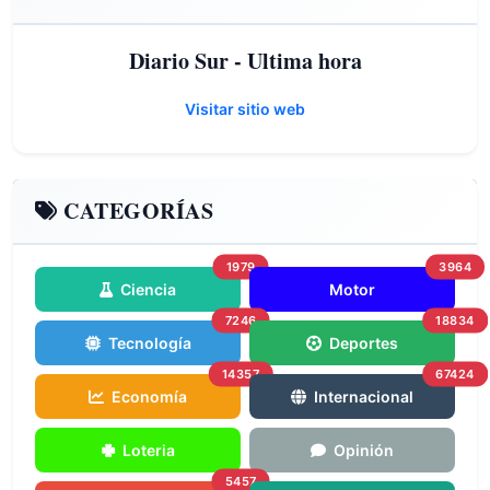
Diario Sur - Ultima hora
Visitar sitio web
CATEGORÍAS
1979
3964
Ciencia
Motor
7246
18834
Tecnología
Deportes
14357
67424
Economía
Internacional
Loteria
Opinión
5457