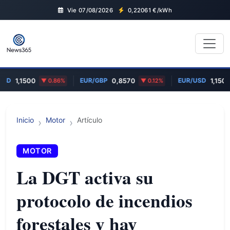
Vie 07/08/2026
0,22061
€/kWh
USD
EUR/GBP
EUR/USD
1,1500
0.86%
0,8570
0.12%
1,1500
Inicio
Motor
Artículo
MOTOR
La DGT activa su
protocolo de incendios
forestales y hay