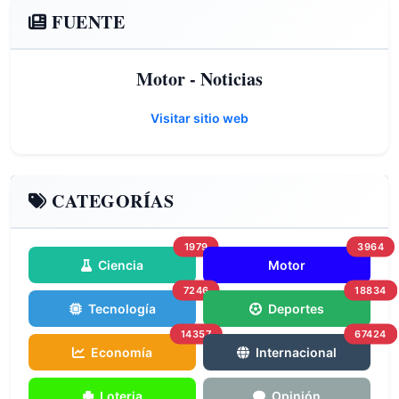
FUENTE
Motor - Noticias
Visitar sitio web
CATEGORÍAS
1979
3964
Ciencia
Motor
7246
18834
Tecnología
Deportes
14357
67424
Economía
Internacional
Loteria
Opinión