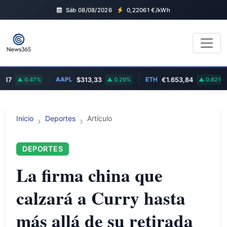
Sáb 08/08/2026
0,22061
€/kWh
AAPL
ETH
7
0.47%
$313,33
0.29%
€1.653,84
0.62%
Inicio
Deportes
Artículo
DEPORTES
La firma china que
calzará a Curry hasta
más allá de su retirada