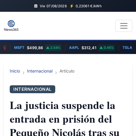
Vie 07/08/2026
0,22061
€/kWh
MSFT
AAPL
TSLA
%
$499,86
2.54%
$312,41
0.45%
$3
Inicio
Internacional
Artículo
INTERNACIONAL
La justicia suspende la
entrada en prisión del
Pequeño Nicolás tras su