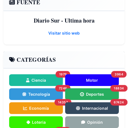
FUENTE
Diario Sur - Ultima hora
Visitar sitio web
CATEGORÍAS
1979
3964
Ciencia
Motor
7246
18834
Tecnología
Deportes
14357
67424
Economía
Internacional
Loteria
Opinión