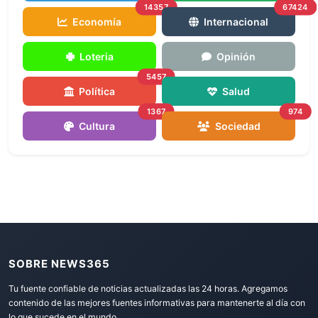
14357
67424
Economía
Internacional
Loteria
Opinión
5457
Política
Salud
1367
974
Cultura
Sociedad
SOBRE NEWS365
Tu fuente confiable de noticias actualizadas las 24 horas. Agregamos
contenido de las mejores fuentes informativas para mantenerte al día con
lo que sucede en el mundo.