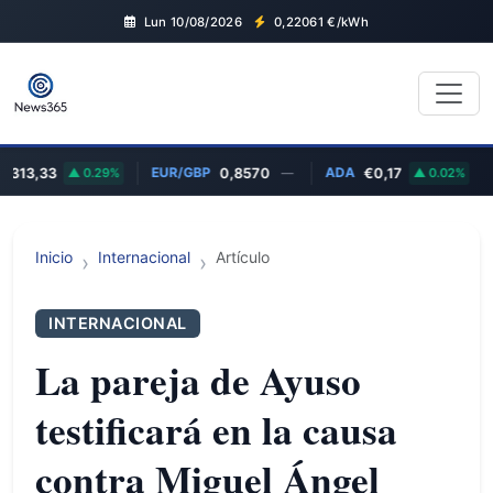
Lun 10/08/2026
0,22061
€/kWh
EUR/GBP
ADA
MS
3,33
0.29%
0,8570
—
€0,17
0.02%
Inicio
Internacional
Artículo
INTERNACIONAL
La pareja de Ayuso
testificará en la causa
contra Miguel Ángel