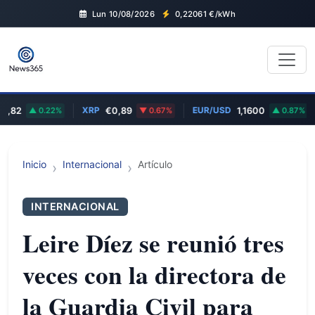
Lun 10/08/2026
0,22061
€/kWh
XRP
EUR/USD
M
2
0.22%
€0,89
0.67%
1,1600
0.87%
Inicio
Internacional
Artículo
INTERNACIONAL
Leire Díez se reunió tres
veces con la directora de
la Guardia Civil para