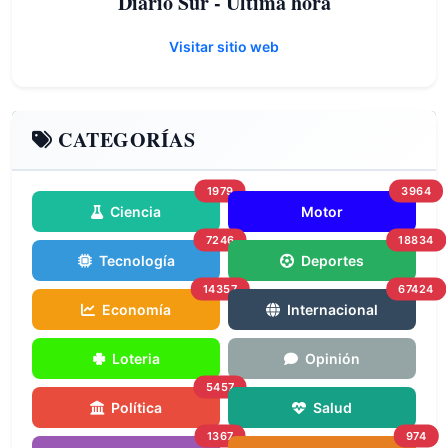
Diario Sur - Ultima hora
Visitar sitio web
CATEGORÍAS
1979
3964
Ciencia
Motor
7246
18834
Tecnología
Deportes
14357
67424
Economía
Internacional
Loteria
Opinión
5457
Política
Salud
1367
974