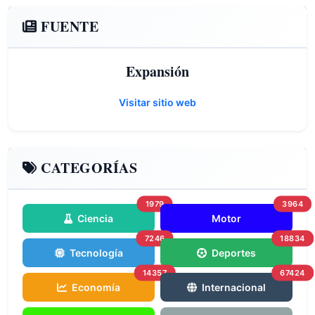
FUENTE
Expansión
Visitar sitio web
CATEGORÍAS
1979
3964
Ciencia
Motor
7246
18834
Tecnología
Deportes
14357
67424
Economía
Internacional