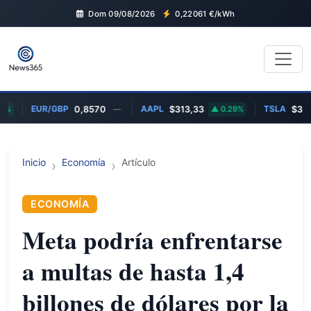
Dom 09/08/2026
0,22061
€/kWh
EUR/GBP
AAPL
TSLA
%
0,8570
—
$313,33
0.29%
$328,
Inicio
Economía
Artículo
ECONOMÍA
Meta podría enfrentarse
a multas de hasta 1,4
billones de dólares por la