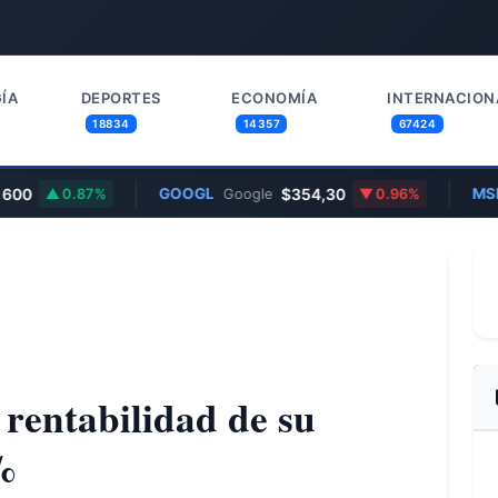
ÍA
DEPORTES
ECONOMÍA
INTERNACION
18834
14357
67424
0
GOOGL
$354,30
MSFT
0.87%
Google
0.96%
 rentabilidad de su
%