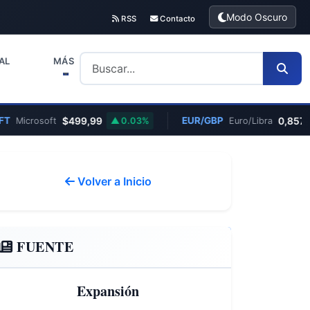
Modo Oscuro
RSS
Contacto
AL
MÁS
$499,99
EUR/GBP
0,8570
Microsoft
0.03%
Euro/Libra
Volver a Inicio
FUENTE
Expansión