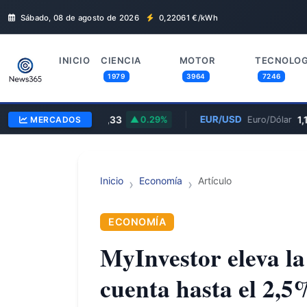
Sábado, 08 de agosto de 2026
0,22061
€/kWh
INICIO
CIENCIA
MOTOR
TECNOLOG
1979
3964
7246
AAPL
$313,33
EUR/USD
1,160
MERCADOS
Apple
0.29%
Euro/Dólar
Inicio
Economía
Artículo
ECONOMÍA
MyInvestor eleva la
cuenta hasta el 2,5