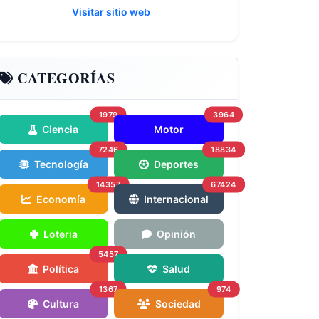
Visitar sitio web
CATEGORÍAS
1979
3964
Ciencia
Motor
7246
18834
Tecnología
Deportes
14357
67424
Economía
Internacional
Loteria
Opinión
5457
Política
Salud
1367
974
Cultura
Sociedad