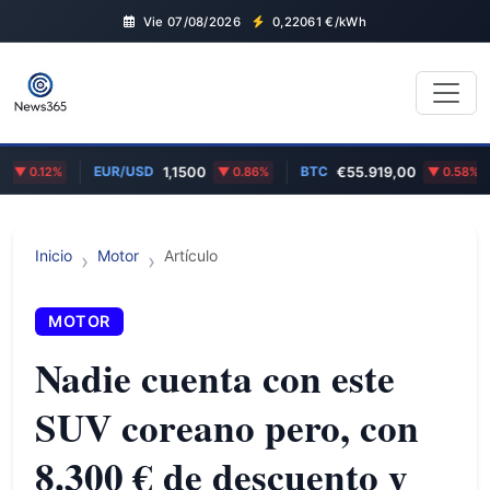
Vie 07/08/2026
0,22061
€/kWh
EUR/USD
BTC
M
0.12%
1,1500
0.86%
€55.919,00
0.58%
Inicio
Motor
Artículo
MOTOR
Nadie cuenta con este
SUV coreano pero, con
8.300 € de descuento y