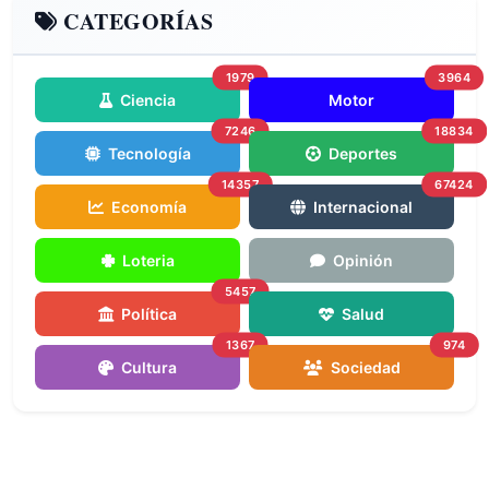
CATEGORÍAS
1979
3964
Ciencia
Motor
7246
18834
Tecnología
Deportes
14357
67424
Economía
Internacional
Loteria
Opinión
5457
Política
Salud
1367
974
Cultura
Sociedad