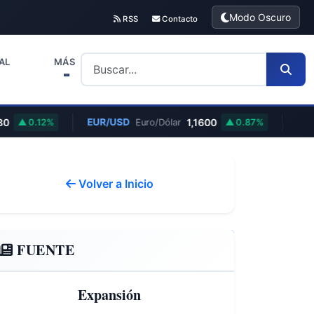
Modo Oscuro
RSS
Contacto
AL
MÁS
0
EUR/USD
1,1600
0.12%
Euro/Dólar
0.87%
Volver a Inicio
FUENTE
Expansión