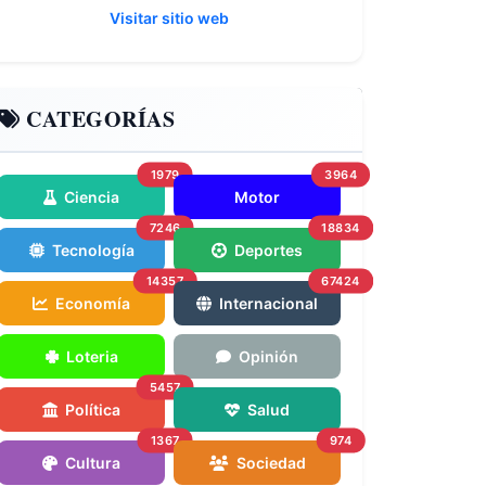
Visitar sitio web
CATEGORÍAS
1979
3964
Ciencia
Motor
7246
18834
Tecnología
Deportes
14357
67424
Economía
Internacional
Loteria
Opinión
5457
Política
Salud
1367
974
Cultura
Sociedad