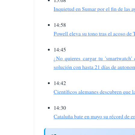
Inquietud en Sumar por el fin de las 
14:58
Powell eleva su tono tras el acoso de
14:45
¿No quieres cargar tu 'smartwatch' 
solución con hasta 21 días de autono
14:42
Científicos alemanes descubren que las
14:30
Cataluña bate en mayo su récord de em