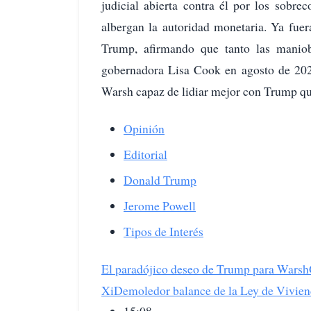
judicial abierta contra él por los sobre
albergan la autoridad monetaria. Ya fuer
Trump, afirmando que tanto las maniobr
gobernadora Lisa Cook en agosto de 202
Warsh capaz de lidiar mejor con Trump q
Opinión
Editorial
Donald Trump
Jerome Powell
Tipos de Interés
El paradójico deseo de Trump para Warsh
Xi
Demoledor balance de la Ley de Vivie
15:08