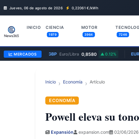
Jueves, 06 de agosto de 2026
0,22061
€/kWh
INICIO
CIENCIA
MOTOR
TECNOLOG
1979
3964
7246
EUR/GBP
0,8580
EUR/
MERCADOS
Euro/Libra
0.12%
Inicio
Economía
Artículo
ECONOMÍA
Powell eleva su ton
Expansión
expansion.com
02/06/2026