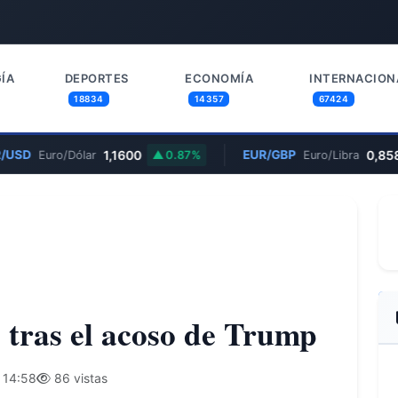
ÍA
DEPORTES
ECONOMÍA
INTERNACION
18834
14357
67424
USD
1,1600
EUR/GBP
0,858
Euro/Dólar
0.87%
Euro/Libra
o tras el acoso de Trump
 14:58
86 vistas