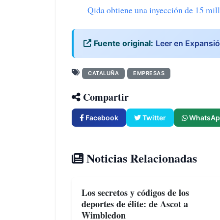
Qida obtiene una inyección de 15 mil
Fuente original:
Leer en Expansi
CATALUÑA
EMPRESAS
Compartir
Facebook
Twitter
WhatsAp
Noticias Relacionadas
Los secretos y códigos de los
deportes de élite: de Ascot a
Wimbledon