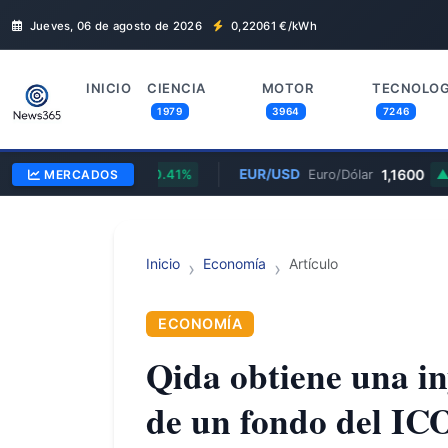
Jueves, 06 de agosto de 2026
0,22061
€/kWh
INICIO
CIENCIA
MOTOR
TECNOLOG
1979
3964
7246
L
$312,28
EUR/USD
1,1600
Apple
MERCADOS
0.41%
Euro/Dólar
0
Inicio
Economía
Artículo
ECONOMÍA
Qida obtiene una in
de un fondo del IC