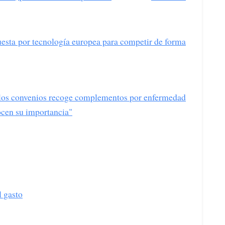
esta por tecnología europea para competir de forma
los convenios recoge complementos por enfermedad
cen su importancia"
l gasto