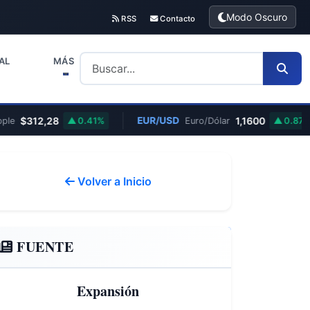
Modo Oscuro
RSS
Contacto
AL
MÁS
$312,28
EUR/USD
1,1600
le
0.41%
Euro/Dólar
0.87%
Volver a Inicio
FUENTE
Expansión