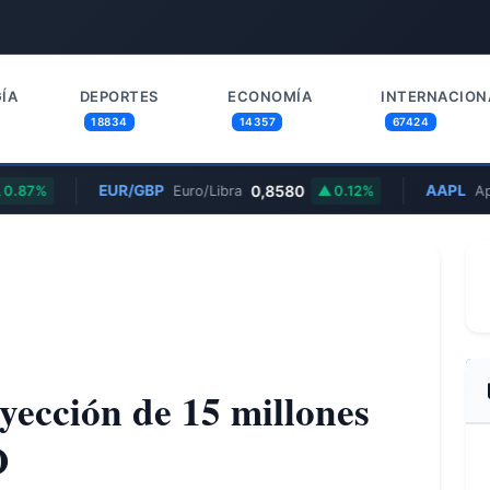
ÍA
DEPORTES
ECONOMÍA
INTERNACION
18834
14357
67424
EUR/GBP
0,8580
AAPL
.87%
Euro/Libra
0.12%
App
yección de 15 millones
O