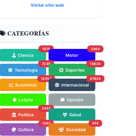
Visitar sitio web
CATEGORÍAS
1979
3964
Ciencia
Motor
7246
18834
Tecnología
Deportes
14357
67424
Economía
Internacional
Loteria
Opinión
5457
Política
Salud
1367
974
Cultura
Sociedad