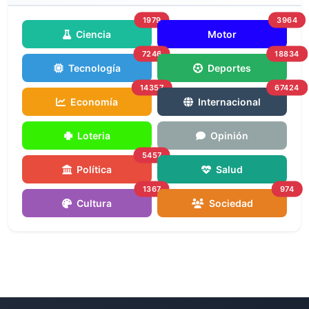
1979
3964
Ciencia
Motor
7246
18834
Tecnología
Deportes
14357
67424
Economía
Internacional
Loteria
Opinión
5457
Política
Salud
1367
974
Cultura
Sociedad