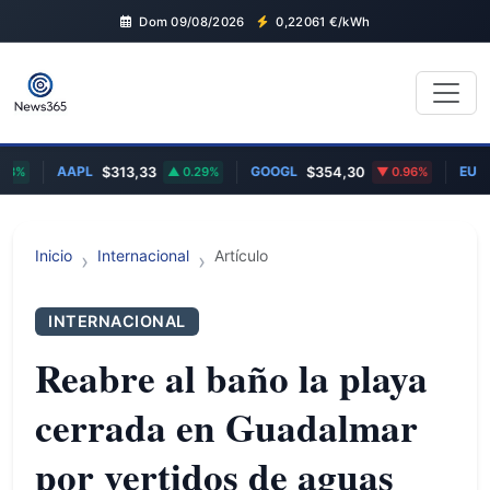
Dom 09/08/2026
0,22061
€/kWh
AAPL
GOOGL
EUR/U
3%
$313,33
0.29%
$354,30
0.96%
Inicio
Internacional
Artículo
INTERNACIONAL
Reabre al baño la playa
cerrada en Guadalmar
por vertidos de aguas