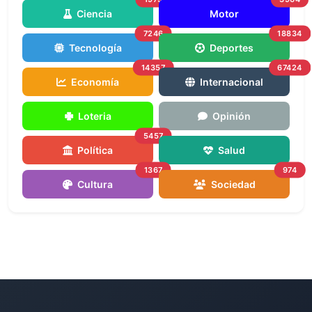
Ciencia
Motor
7246
18834
Tecnología
Deportes
14357
67424
Economía
Internacional
Loteria
Opinión
5457
Política
Salud
1367
974
Cultura
Sociedad