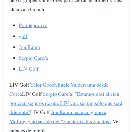
de 65 golpes sin errores para cerrar el torneo y casi
alcanza a Gooch.
Polideportivo
golf
Jon Rahm
Sergio García
LIV Golf
LIV Golf
Talor Gooch huele Valderrama desde
Corea
LIV Golf
Sergio García: "Estamos casi al cien
por cien seguros de que LIV va a seguir, sólo que será
diferente"
LIV Golf
Jon Rahm hace un guiño a
McIlroy y no se sale del “zapatero a tus zapatos”
Ver
enlaces de interés