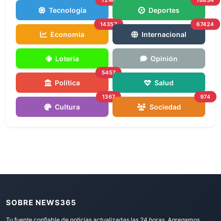
Tecnología
Deportes
14357
67424
Economía
Internacional
Loteria
Opinión
5457
Política
Salud
1367
974
Cultura
Sociedad
SOBRE NEWS365
Tu fuente confiable de noticias actualizadas las 24 horas. Agregamos