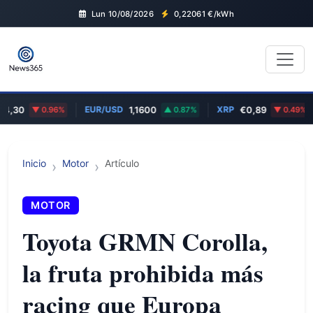
Lun 10/08/2026
0,22061
€/kWh
EUR/USD
XRP
A
0
0.96%
1,1600
0.87%
€0,89
0.49%
Inicio
Motor
Artículo
MOTOR
Toyota GRMN Corolla,
la fruta prohibida más
racing que Europa