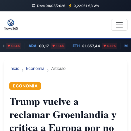
Dom 09/08/2026
0,22061
€/kWh
ADA
ETH
MSFT
0.14%
€0,17
1.14%
€1.657,44
0.12%
Inicio
Economía
Artículo
ECONOMÍA
Trump vuelve a
reclamar Groenlandia y
critica a Europa por no