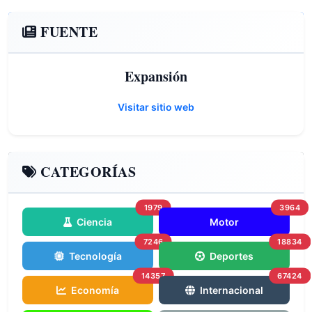
FUENTE
Expansión
Visitar sitio web
CATEGORÍAS
1979
3964
Ciencia
Motor
7246
18834
Tecnología
Deportes
14357
67424
Economía
Internacional