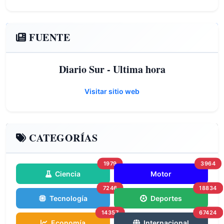
FUENTE
Diario Sur - Ultima hora
Visitar sitio web
CATEGORÍAS
1979
3964
Ciencia
Motor
7246
18834
Tecnología
Deportes
14357
67424
Economía
Internacional