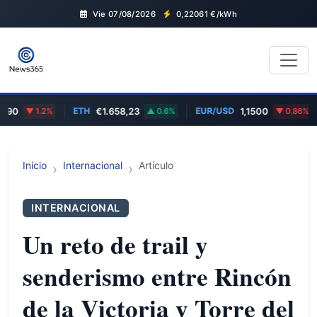
Vie 07/08/2026
0,22061
€/kWh
ETH
EUR/USD
0
1.2%
€1.658,23
0.6%
1,1500
0.86%
Inicio
Internacional
Artículo
INTERNACIONAL
Un reto de trail y
senderismo entre Rincón
de la Victoria y Torre del