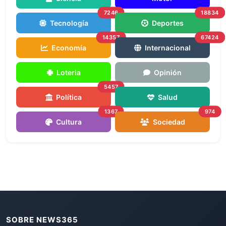
7246
18834
Tecnología
Deportes
14357
67424
Economía
Internacional
Loteria
Opinión
5457
Política
Salud
1367
974
Cultura
Sociedad
SOBRE NEWS365