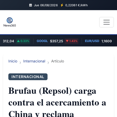
Jue 06/08/2026
0,22061
€/kWh
GOOGL
EUR/USD
312,04
0.33%
$357,25
1.43%
1,1600
0
Inicio
Internacional
Artículo
INTERNACIONAL
Brufau (Repsol) carga
contra el acercamiento a
China y reclama