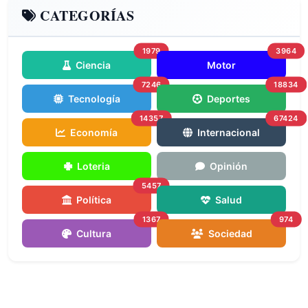
CATEGORÍAS
1979
3964
Ciencia
Motor
7246
18834
Tecnología
Deportes
14357
67424
Economía
Internacional
Loteria
Opinión
5457
Política
Salud
1367
974
Cultura
Sociedad