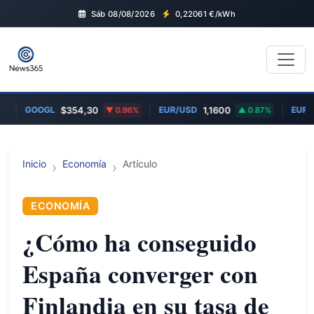
Sáb 08/08/2026
0,22061
€/kWh
GOOGL
EUR/USD
EUR/GB
$354,30
0.96%
1,1600
0.87%
Inicio
Economía
Artículo
ECONOMÍA
¿Cómo ha conseguido
España converger con
Finlandia en su tasa de