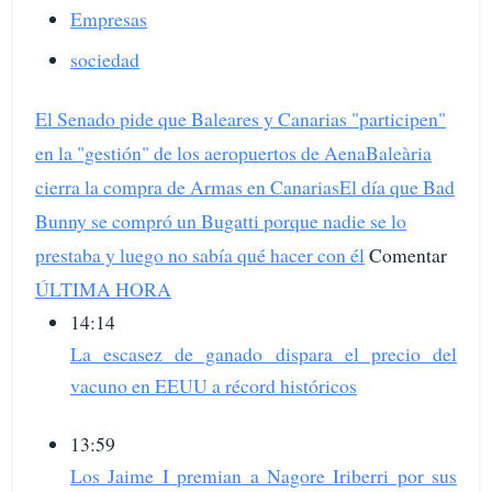
Empresas
sociedad
El Senado pide que Baleares y Canarias "participen"
en la "gestión" de los aeropuertos de Aena
Baleària
cierra la compra de Armas en Canarias
El día que Bad
Bunny se compró un Bugatti porque nadie se lo
prestaba y luego no sabía qué hacer con él
Comentar
ÚLTIMA HORA
14:14
La escasez de ganado dispara el precio del
vacuno en EEUU a récord históricos
13:59
Los Jaime I premian a Nagore Iriberri por sus