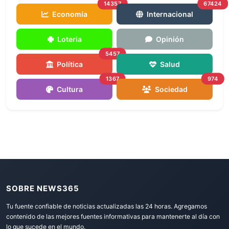
14357
67424
Economía
Internacional
Loteria
Opinión
5457
Política
Salud
1367
974
Cultura
Sociedad
SOBRE NEWS365
Tu fuente confiable de noticias actualizadas las 24 horas. Agregamos
contenido de las mejores fuentes informativas para mantenerte al día con
lo que sucede en el mundo.