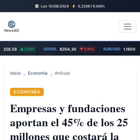
Lun 10/08/2026
0,22061
€/kWh
GOOGL
EUR/USD
28,58
2.83%
$354,30
0.96%
1,1600
0
Inicio
Economía
Artículo
ECONOMÍA
Empresas y fundaciones
aportan el 45% de los 25
millones que costará la