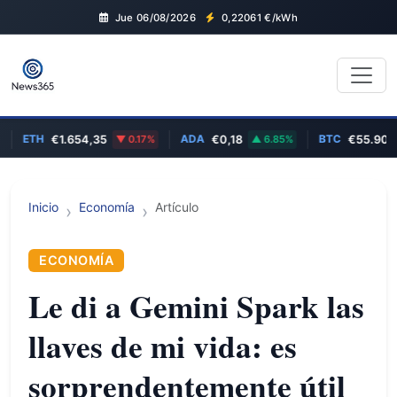
Jue 06/08/2026
0,22061
€/kWh
ETH
ADA
BTC
€1.654,35
0.17%
€0,18
6.85%
€55.903,0
Inicio
Economía
Artículo
ECONOMÍA
Le di a Gemini Spark las
llaves de mi vida: es
sorprendentemente útil