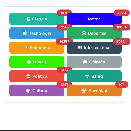
1979
3964
Ciencia
Motor
7246
18834
Tecnología
Deportes
14357
67424
Economía
Internacional
Loteria
Opinión
5457
Política
Salud
1367
974
Cultura
Sociedad