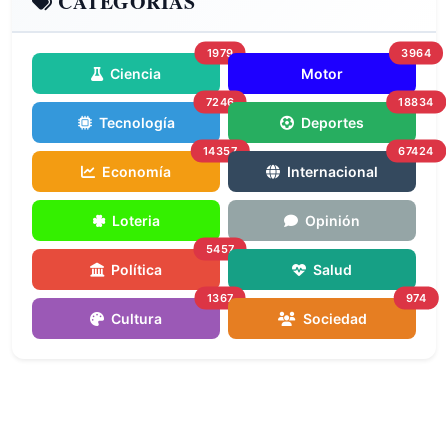
CATEGORÍAS
1979
3964
Ciencia
Motor
7246
18834
Tecnología
Deportes
14357
67424
Economía
Internacional
Loteria
Opinión
5457
Política
Salud
1367
974
Cultura
Sociedad