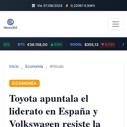
Vie 07/08/2026
0,22061
€/kWh
BTC
GOOGL
EUR/US
€56.158,00
0.9%
$355,13
0.73%
Inicio
Economía
Artículo
ECONOMÍA
Toyota apuntala el
liderato en España y
Volkswagen resiste la